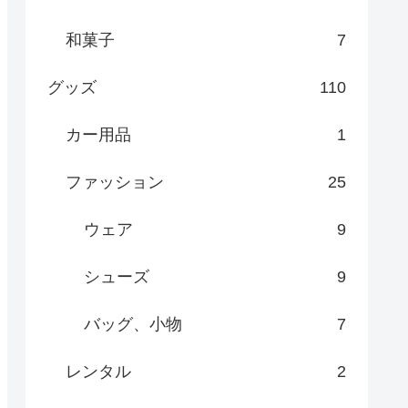
和菓子
7
グッズ
110
カー用品
1
ファッション
25
ウェア
9
シューズ
9
バッグ、小物
7
レンタル
2