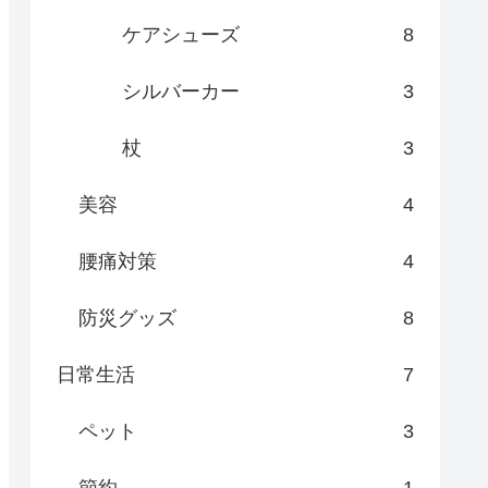
ケアシューズ
8
シルバーカー
3
杖
3
美容
4
腰痛対策
4
防災グッズ
8
日常生活
7
ペット
3