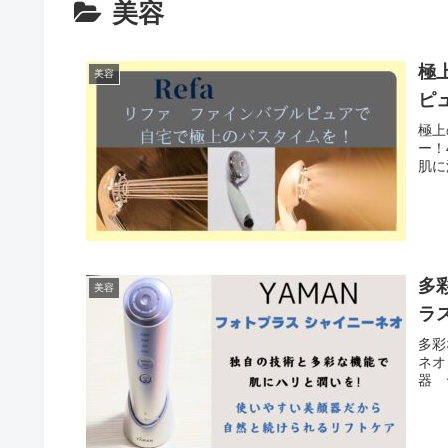
美容
極
美容
ピ
極上
ー！
肌に
多
美容
ラ
多彩
ネオ
器 