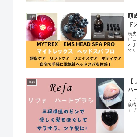
頭
美容
ド
頭皮
ビュ
れま
でリ
【
美容
ハ
リフ
段構
アブ