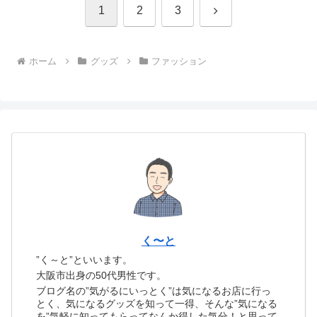
次
1
2
3
へ
ホーム
グッズ
ファッション
く〜と
”く～と”といいます。
大阪市出身の50代男性です。
ブログ名の”気がるにいっとく”は気になるお店に行っ
とく、気になるグッズを知って一得、そんな”気になる
を”気軽に知ってもらってなんか得した気分！と思って