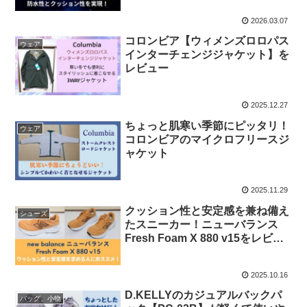
2026.03.07
コロンビア【ウィメンズロロパス
ウェア
インターチェンジジャケット】を
レビュー
2025.12.27
ちょっと肌寒い季節にピッタリ！
ウェア
コロンビアのマイクロフリースジ
ャケット
2025.11.29
クッション性と安定感を兼ね備え
シューズ
たスニーカー！ニューバランス
Fresh Foam X 880 v15をレビュ
ー！
2025.10.16
D.KELLYのカジュアルバックパ
バッグ、小物