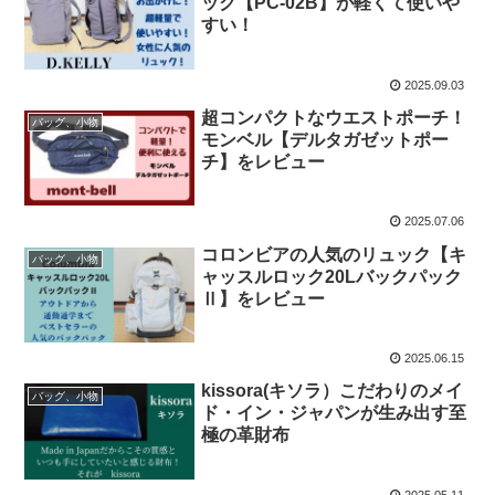
ック【PC-02B】が軽くて使いや
すい！
2025.09.03
超コンパクトなウエストポーチ！
バッグ、小物
モンベル【デルタガゼットポー
チ】をレビュー
2025.07.06
コロンビアの人気のリュック【キ
バッグ、小物
ャッスルロック20Lバックパック
Ⅱ】をレビュー
2025.06.15
kissora(キソラ）こだわりのメイ
バッグ、小物
ド・イン・ジャパンが生み出す至
極の革財布
2025.05.11