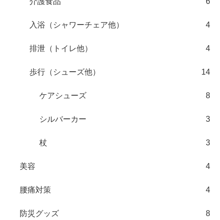
介護食品
6
入浴（シャワーチェア他）
4
排泄（トイレ他）
4
歩行（シューズ他）
14
ケアシューズ
8
シルバーカー
3
杖
3
美容
4
腰痛対策
4
防災グッズ
8