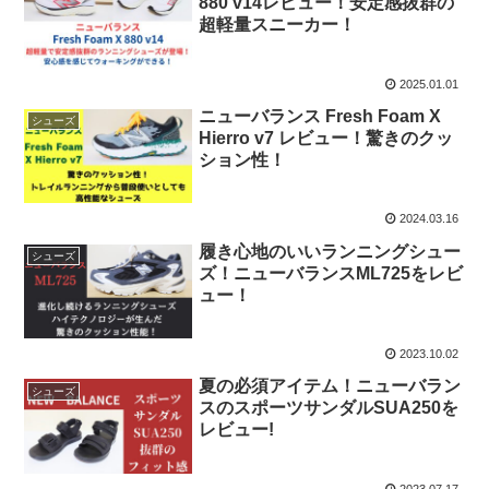
880 v14レビュー！安定感抜群の
超軽量スニーカー！
2025.01.01
ニューバランス Fresh Foam X
シューズ
Hierro v7 レビュー！驚きのクッ
ション性！
2024.03.16
履き心地のいいランニングシュー
シューズ
ズ！ニューバランスML725をレビ
ュー！
2023.10.02
夏の必須アイテム！ニューバラン
シューズ
スのスポーツサンダルSUA250を
レビュー!
2023.07.17