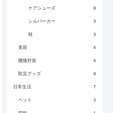
ケアシューズ
8
シルバーカー
3
杖
3
美容
4
腰痛対策
4
防災グッズ
8
日常生活
7
ペット
3