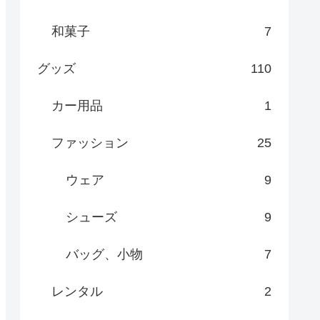
和菓子
7
グッズ
110
カー用品
1
ファッション
25
ウェア
9
シューズ
9
バッグ、小物
7
レンタル
2