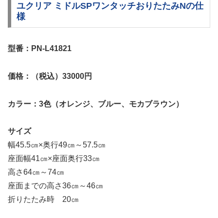
ユクリア ミドルSPワンタッチおりたたみNの仕
様
型番：PN-L41821
価格：（税込）33000円
カラー：3色（オレンジ、ブルー、モカブラウン）
サイズ
幅45.5㎝×奥行49㎝～57.5㎝
座面幅41㎝×座面奥行33㎝
高さ64㎝～74㎝
座面までの高さ36㎝～46㎝
折りたたみ時 20㎝