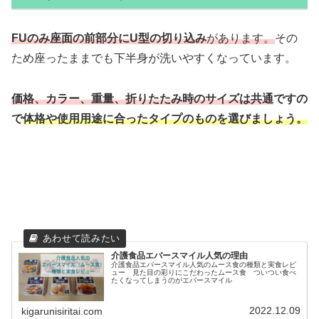
FUのみ座面の前部分にU型の切り込み
があります。
その
ため座ったままでも下半身が洗いやすくなっています。
価格、カラー、重量、折りたたみ時のサイズは共通
ですの
で
体格や使用用途に合ったタイプのものを選びましょう。
介護食品エバースマイル人気の理由
介護食品エバースマイル人気のムース食の種類と実食レビ
ュー 見た目の彩りにこだわったムース食 ついつい食べ
たくなってしまうのがエバースマイル
2022.12.09
kigarunisiritai.com