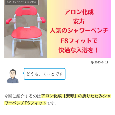
入浴（シャワーチェア他）
2023.04.19
どうも、く～とです
今回ご紹介するのは
アロン化成【安寿】の折りたたみシャ
ワーベンチFSフィット
です。