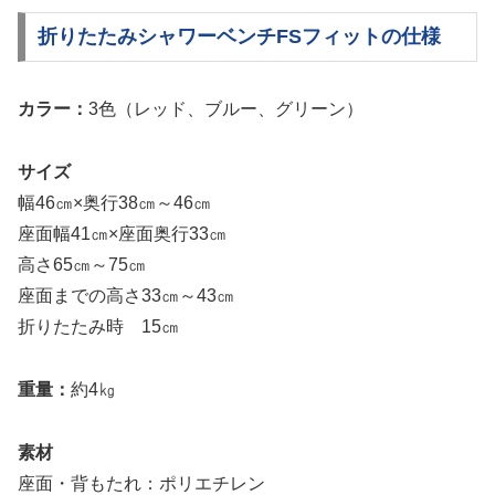
折りたたみシャワーベンチFSフィットの仕様
カラー：
3色（レッド、ブルー、グリーン）
サイズ
幅46㎝×奥行38㎝～46㎝
座面幅41㎝×座面奥行33㎝
高さ65㎝～75㎝
座面までの高さ33㎝～43㎝
折りたたみ時 15㎝
重量：
約4㎏
素材
座面・背もたれ：ポリエチレン