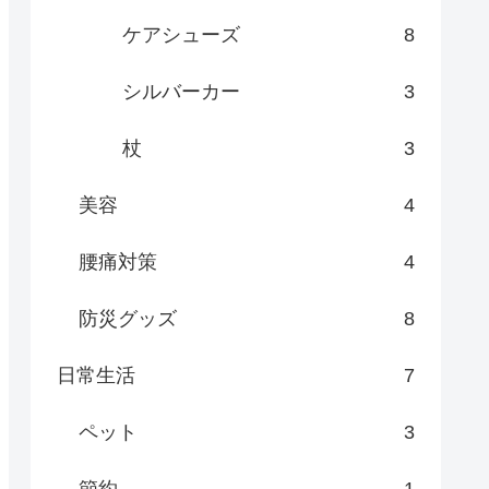
ケアシューズ
8
シルバーカー
3
杖
3
美容
4
腰痛対策
4
防災グッズ
8
日常生活
7
ペット
3