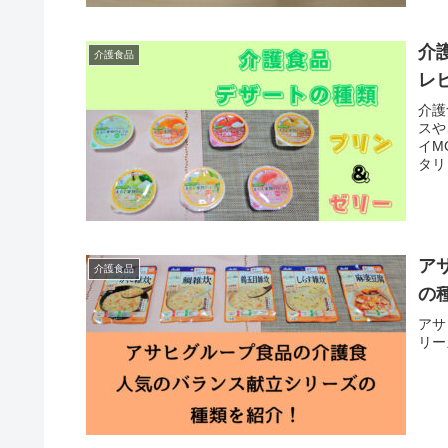
介
介護食品
レ
介護
スや
イM
タリ
ア
介護食品
の
アサ
リー