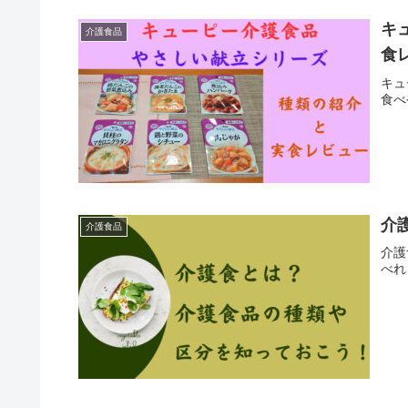
キ
介護食品
食
キュ
食べ
介
介護食品
介護
べれ