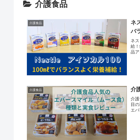
介護食品
ネ
介護食品
バ
ネス
給！
品ア
介
介護食品
介護
目の
エバ