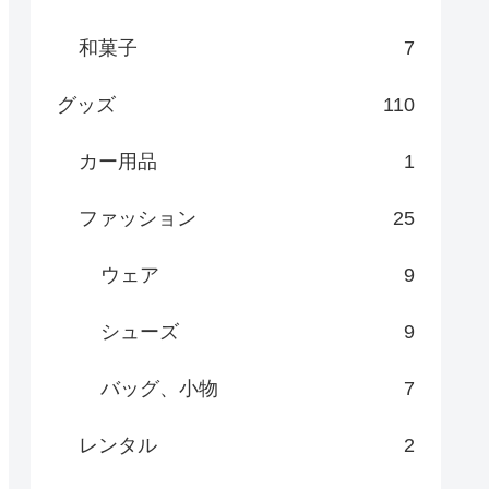
和菓子
7
グッズ
110
カー用品
1
ファッション
25
ウェア
9
シューズ
9
バッグ、小物
7
レンタル
2