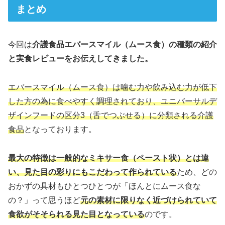
まとめ
今回は
介護食品エバースマイル（ムース食）の種類の紹介
と実食レビューをお伝えしてきました。
エバースマイル（ムース食）は噛む力や飲み込む力が低下
した方の為に食べやすく調理されており、ユニバーサルデ
ザインフードの区分3（舌でつぶせる）に分類される介護
食品
となっております。
最大の特徴は一般的なミキサー食（ペースト状）とは違
い、見た目の彩りにもこだわって作られている
ため、どの
おかずの具材もひとつひとつが「ほんとにムース食な
の？」って思うほど
元の素材に限りなく近づけられていて
食欲がそそられる見た目となっている
のです。