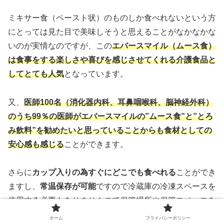
ミキサー食（ペースト状）のものしか食べれないという方
にとっては見た目で美味しそうと思えることがなかなかな
いのが実情なのですが、この
エバースマイル（ムース食）
は食事をする楽しさや喜びを感じさせてくれる介護食品と
してとても人気
となっています。
又、
医師100名（消化器内科、耳鼻咽喉科、脳神経外科）
のうち99％の医師がエバースマイルの”ムース食”と”とろ
み飲料”を勧めたいと思っていることからも食材としての
安心感も感じる
ことができます。
さらに
カップ入りの為すぐにどこでも食べれる
ことができ
ますし、
常温保存が可能
ですので冷蔵庫の冷凍スペースを
使用する必要もありませんので保管場所や保管スペースを
気にすることもないので気軽に購入して保管しておくこと
ホーム
プライバシーポリシー