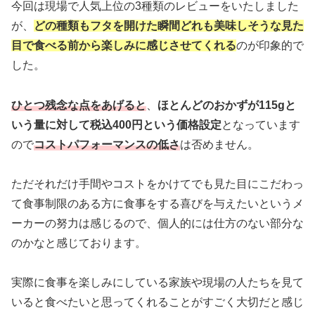
今回は現場で人気上位の3種類のレビューをいたしました
が、
どの種類もフタを開けた瞬間どれも美味しそうな見た
目で食べる前から楽しみに感じさせてくれる
のが印象的で
した。
ひとつ残念な点をあげると
、
ほとんどのおかずが115gと
いう量に対して税込400円という価格設定
となっています
ので
コストパフォーマンスの低さ
は否めません。
ただそれだけ手間やコストをかけてでも見た目にこだわっ
て食事制限のある方に食事をする喜びを与えたいというメ
ーカーの努力は感じるので、個人的には仕方のない部分な
のかなと感じております。
実際に食事を楽しみにしている家族や現場の人たちを見て
いると食べたいと思ってくれることがすごく大切だと感じ