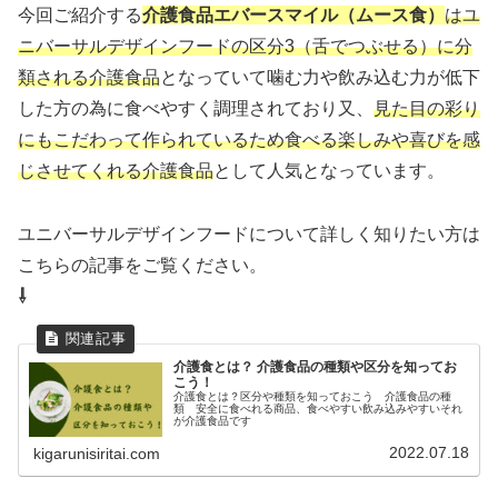
今回ご紹介する
介護食品エバースマイル（ムース食）
はユ
ニバーサルデザインフードの区分3（舌でつぶせる）に分
類される介護食品
となっていて噛む力や飲み込む力が低下
した方の為に食べやすく調理されており又、
見た目の彩り
にもこだわって作られているため食べる楽しみや喜びを感
じさせてくれる介護食品
として人気となっています。
ユニバーサルデザインフードについて詳しく知りたい方は
こちらの記事をご覧ください。
⇩
介護食とは？ 介護食品の種類や区分を知ってお
こう！
介護食とは？区分や種類を知っておこう 介護食品の種
類 安全に食べれる商品、食べやすい飲み込みやすいそれ
が介護食品です
2022.07.18
kigarunisiritai.com