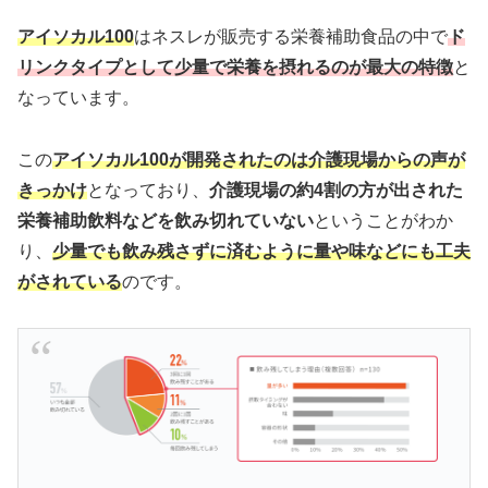
アイソカル100
はネスレが販売する栄養補助食品の中で
ド
リンクタイプとして少量で栄養を摂れるのが最大の特徴
と
なっています。
この
アイソカル100が開発されたのは介護現場からの声が
きっかけ
となっており、
介護現場の約4割の方が出された
栄養補助飲料などを飲み切れていない
ということがわか
り、
少量でも飲み残さずに済むように量や味などにも工夫
がされている
のです。