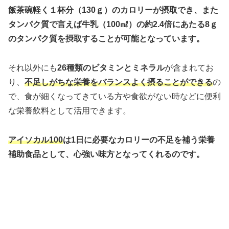
飯茶碗軽く１杯
分（130ｇ）のカロリー
が摂取でき、また
タンパク質で言えば牛乳（100㎖）
の約2.4倍にあたる8ｇ
のタンパク質
を摂取することが可能となっています。
それ以外にも
26種類のビタミンとミネラル
が含まれてお
り、
不足しがちな栄養をバランスよく摂ることができる
の
で、食が細くなってきている方や食欲がない時などに便利
な栄養飲料として活用できます。
アイソカル100
は1日に必要なカロリーの不足を補う栄養
補助食品として、心強い味方となってくれるのです。