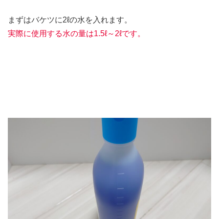
まずはバケツに2ℓの水を入れます。
実際に使用する水の量は1.5ℓ～2ℓです。