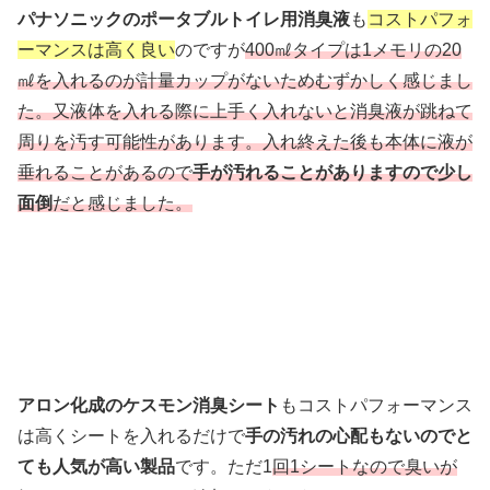
パナソニックのポータブルトイレ用消臭液
も
コストパフォ
ーマンスは高く良い
のですが
400㎖タイプは1メモリの20
㎖を入れるのが計量カップがないためむずかしく感じまし
た。又液体を入れる際に上手く入れないと消臭液が跳ねて
周りを汚す可能性があります。入れ終えた後も本体に液が
垂れることがあるので
手が汚れることがありますので少し
面倒
だと感じました。
アロン化成のケスモン消臭シート
もコストパフォーマンス
は高くシートを入れるだけで
手の汚れの心配もないのでと
ても人気が高い製品
です。ただ1
回1シートなので臭いが