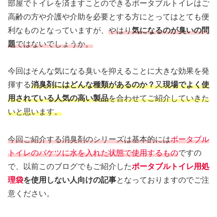
部屋でトイレを済ますことのできるポータブルトイレはご
高齢の方や介護や介助を必要とする方にとってはとても便
利なものとなっていますが、
やはり
気になるのが臭いの問
題
ではないでしょうか。
今回はそんな気になる臭いを抑えることに大きな効果を発
揮する
消臭剤にはどんな種類があるのか？
又
現場でよく使
用されている人気の高い製品
を合わせてご紹介していきた
いと思います。
今回ご紹介する消臭剤のシリーズは基本的には
ポータブル
トイレのバケツに水を入れた状態で使用するもの
ですの
で、以前このブログでもご紹介した
ポータブルトイレ用処
理袋
を使用しない人向けの記事
となっておりますのでご注
意ください。