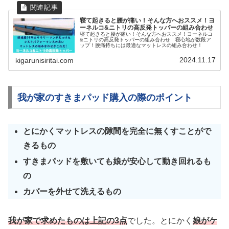
寝て起きると腰が痛い！そんな方へおススメ！ヨ
ーネルコ&ニトリの高反発トッパーの組み合わせ
寝て起きると腰が痛い！そんな方へおススメ！ヨーネルコ
&ニトリの高反発トッパーの組み合わせ 寝心地が数段ア
ップ！腰痛持ちには最適なマットレスの組み合わせ！
2024.11.17
kigarunisiritai.com
我が家のすきまパッド購入の際のポイント
とにかくマットレスの隙間を完全に無くすことがで
きるもの
すきまパッドを敷いても娘が安心して動き回れるも
の
カバーを外せて洗えるもの
我が家で求めたものは上記の3点
でした。とにかく
娘がケ