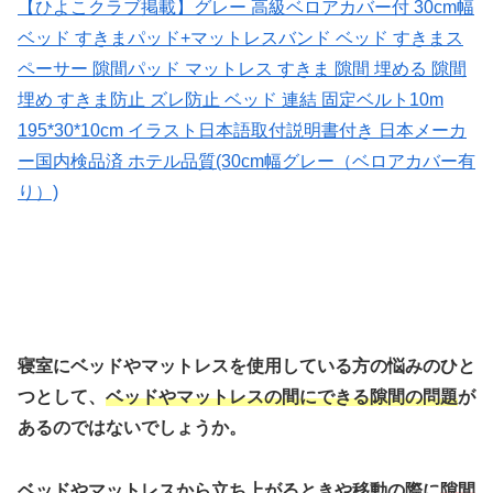
【ひよこクラブ掲載】グレー 高級ベロアカバー付 30cm幅
ベッド すきまパッド+マットレスバンド ベッド すきまス
ペーサー 隙間パッド マットレス すきま 隙間 埋める 隙間
埋め すきま防止 ズレ防止 ベッド 連結 固定ベルト10m
195*30*10cm イラスト日本語取付説明書付き 日本メーカ
ー国内検品済 ホテル品質(30cm幅グレー（ベロアカバー有
り）)
寝室にベッドやマットレスを使用している方の悩みのひと
つとして、
ベッドやマットレスの間にできる隙間の問題
が
あるのではないでしょうか。
ベッドやマットレスから立ち上がるときや移動の際に
隙間