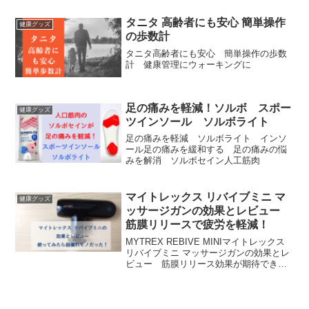
果
タニタ 高齢者にも安心 簡単操作
健康グッズ
の歩数計
タニタ高齢者にも安心 簡単操作の歩数
計 健康管理にウォーキングに
足の痛みを軽減！ソルボ スポー
健康グッズ
ツインソール ソルボライト
足の痛みを軽減 ソルボライト インソ
ール足の痛みを緩和する 足の痛みの悩
みを解消 ソルボセイン人工筋肉
マイトレックス リバイブミニ マ
健康グッズ
ッサージガンの効果とレビュー
筋膜リリースで疲労を軽減！
MYTREX REBIVE MINIマイトレックス
リバイブミニ マッサージガンの効果とレ
ビュー 筋膜リリース効果が期待できる
超優れモノ 安心安全の日本製マイトレ
ックスリバイブが凄い