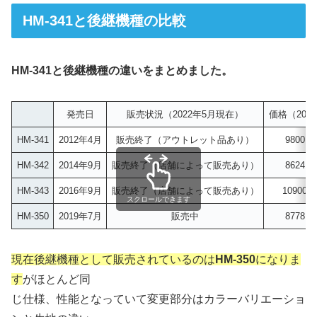
HM-341と後継機種の比較
HM-341と後継機種の違いをまとめました。
発売日
販売状況（2022年5月現在）
価格（202
HM-341
2012年4月
販売終了（アウトレット品あり）
9800
HM-342
2014年9月
販売終了（店舗によって販売あり）
8624
HM-343
2016年9月
販売終了（店舗によって販売あり）
1090
スクロールできます
HM-350
2019年7月
販売中
8778
現在後継機種として販売されているのは
HM-350
になりま
す
がほとんど同
じ仕様、性能となっていて変更部分はカラーバリエーショ