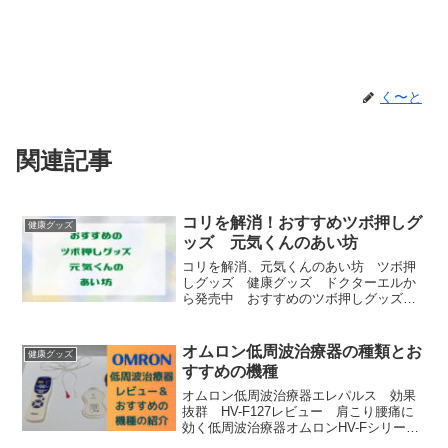
く〜と
関連記事
コリを解消！おすすめツボ押しグ
健康グッズ
ッズ 元気くんのあい坊
コリを解消、元気くんのあい坊 ツボ押
しグッズ 健康グッズ ドクターエルか
ら発売中 おすすめのツボ押しグッズ
気持ちいいマッサージに
オムロン低周波治療器の種類とお
健康グッズ
すすめの機種
オムロン低周波治療器エレパルス 効果
抜群 HV-F127レビュー 肩こり腰痛に
効く低周波治療器オムロンHV-Fシリー
ズ コリを解消、軽減 マッサージの効