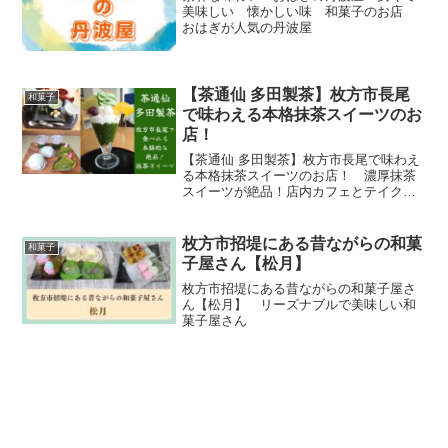
美味しい 懐かしい味 和菓子のお店
おはぎが人気の丹波屋
【茶通仙 多田製茶】枚方市長尾
和菓子
で味わえる本格抹茶スイーツのお
店！
【茶通仙 多田製茶】枚方市長尾で味わえ
る本格抹茶スイーツのお店！ 濃厚抹茶
スイーツが絶品！店内カフェとテイクア
ウトができるお店 日本全国のお茶の販
売もしているお店
枚方市招堤にある昔ながらの和菓
和菓子
子屋さん【松月】
枚方市招堤にある昔ながらの和菓子屋さ
ん【松月】 リーズナブルで美味しい和
菓子屋さん