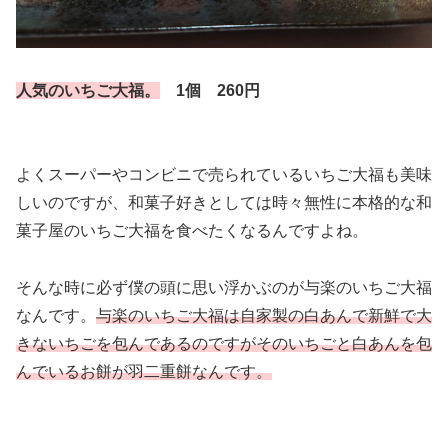
人気のいちご大福。
1個 260円
よくスーパーやコンビニで売られているいちご大福も美味
しいのですが、和菓子好きとしては時々無性に本格的な和
菓子屋のいちご大福を食べたくなるんですよね。
そんな時に必ず僕の頭に思い浮かぶのが与楽のいちご大福
なんです。
与楽のいちご大福は自家製の白あんで新鮮で大
きないちごを包んで
あるのですがそのいちごと白あんを包
んでいるお餅が羽二重餅なん
です。