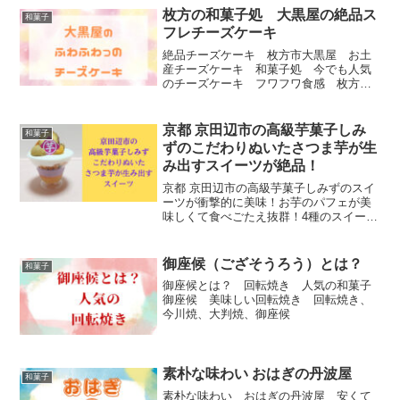
枚方の和菓子処 大黒屋の絶品ス
和菓子
フレチーズケーキ
絶品チーズケーキ 枚方市大黒屋 お土
産チーズケーキ 和菓子処 今でも人気
のチーズケーキ フワフワ食感 枚方で
有名な和菓子屋さん
京都 京田辺市の高級芋菓子しみ
和菓子
ずのこだわりぬいたさつま芋が生
み出すスイーツが絶品！
京都 京田辺市の高級芋菓子しみずのスイ
ーツが衝撃的に美味！お芋のパフェが美
味しくて食べごたえ抜群！4種のスイート
ポテト食べ比べ 安納芋のプリンが美味
すぎる
御座候（ござそうろう）とは？
和菓子
御座候とは？ 回転焼き 人気の和菓子
御座候 美味しい回転焼き 回転焼き、
今川焼、大判焼、御座候
素朴な味わい おはぎの丹波屋
和菓子
素朴な味わい おはぎの丹波屋 安くて